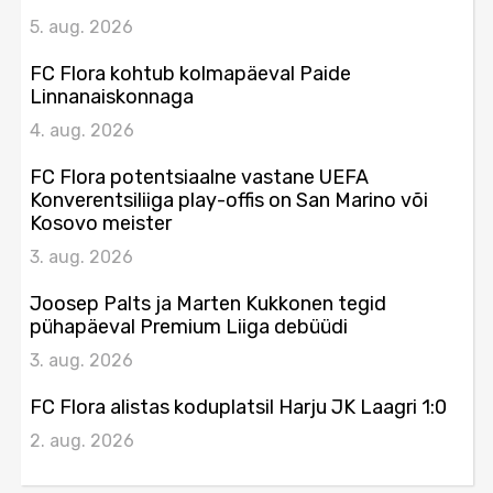
5. aug. 2026
FC Flora kohtub kolmapäeval Paide
Linnanaiskonnaga
4. aug. 2026
FC Flora potentsiaalne vastane UEFA
Konverentsiliiga play-offis on San Marino või
Kosovo meister
3. aug. 2026
Joosep Palts ja Marten Kukkonen tegid
pühapäeval Premium Liiga debüüdi
3. aug. 2026
FC Flora alistas koduplatsil Harju JK Laagri 1:0
2. aug. 2026