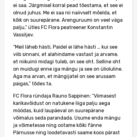
ei saa. Järgmisel korral pead tõestama, et see ei
olnud juhus. Me ei saa nii naiivselt mõelda, et
kõik on suurepärane. Arenguruumi on veel väga
palju,” ütles FC Flora peatreener Konstantin
Vassiljev.
“Meil läheb hästi, Paidel ei lähe hästi … kui see
viib sinnani, et alahindame vastast ja arvame,
et niikuinii midagi tuleb, on see oht. Selline oht
on muidugi enne iga mängu ja see on ülioluline.
Aga ma arvan, et mängijatel on see arusaam
paigas,” tõdes ta.
FC Flora ründaja Rauno Sappinen: “Viimasest
karikavõidust on natukene liiga palju aega
möödas, kuid laupäeval on suurepärane
võimalus seda parandada. Usume enda mängu
ja võimetesse ning ootame kõiki fänne
Pärnusse ning loodetavasti saame koos pärast