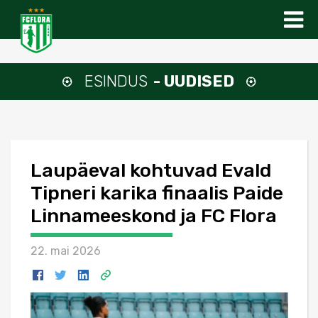
ESINDUS
- UUDISED
Laupäeval kohtuvad Evald
Tipneri karika finaalis Paide
Linnameeskond ja FC Flora
22. mai 2026