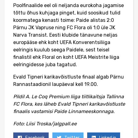
Poolfinaalide eel oli neljanda eurokoha jagamise
tõttu õhus kuhjaga pinget, kuid soosikud tulid
koormatega kenasti toime: Paide alistas 2:0
Pärnu JK Vapruse ning FC Flora oli 1:0 üle JK
Narva Transist. Eesti klubide tänavune neljas
europääse ehk koht UEFA Konverentsiliiga
eelringis kuulub seega Paidele, sest teisel
finalistil ehk Floral on koht UEFA Meistrite liiga
eelringidesse juba tagatud.
Evald Tipneri karikavõistluste finaal algab Pärnu
Rannastaadionil laupäeval kell 19.00.
Pildil A. Le Coq Premium liiga tiitlikaitsja Tallinna
FC Flora, kes läheb Evald Tipneri karikavõistluste
finaalis vastamisi Paide Linnameeskonnaga.
Foto: Liisi Troska/jalgpall.ee
Facebook
Twitter
Linked in