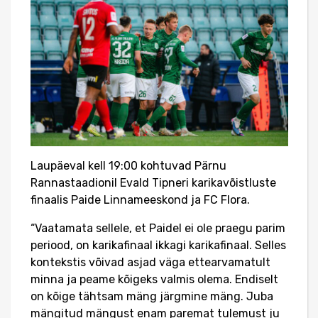
Laupäeval kell 19:00 kohtuvad Pärnu
Rannastaadionil Evald Tipneri karikavõistluste
finaalis Paide Linnameeskond ja FC Flora.
“Vaatamata sellele, et Paidel ei ole praegu parim
periood, on karikafinaal ikkagi karikafinaal. Selles
kontekstis võivad asjad väga ettearvamatult
minna ja peame kõigeks valmis olema. Endiselt
on kõige tähtsam mäng järgmine mäng. Juba
mängitud mängust enam paremat tulemust ju