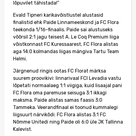
lõpuvilet tähistada!”
Evald Tipneri karikavõistlustel alustasid
finalistid ehk Paide Linnameeskond ja FC Flora
teekonda 1/16-finaalis. Paide sai alustuseks
võõrsil 2:1 jagu teisest A. Le Coq Premium liiga
võistkonnast FC Kuressaarest, FC Flora alistas
aga 14:0 kolmandas liigas mängiva Tartu Team
Helmi.
Järgnenud ringis ootas FC Florat märksa
suurem proovikivi: linnarivaal FCI Levadia vastu
lõpetati normaalaeg 1:1 viigiga, kuid lisaajal pani
FC Flora oma paremuse seisuga 3:1 ikkagi
maksma. Paide alistas samas faasis 3:0
Tammeka. Veerandfinaal ei toonud kummalegi
liigsuurt närvikõdi: FC Flora alistas 3:1 FC
Nõmme Unitedi ning Paide oli 6:0 üle JK Tallinna
Kalevist.